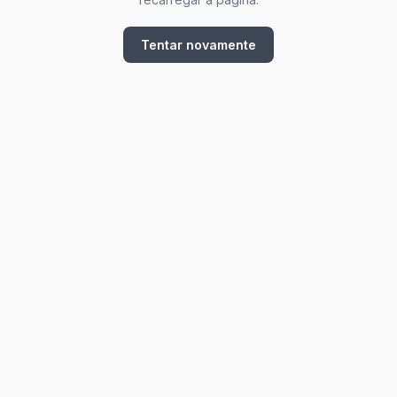
Tentar novamente